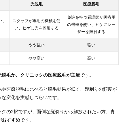
光脱毛
医療脱毛
免許を持つ看護師が医療用
い、
スタッフが専用の機械を使
の機械を使い、ヒゲにレー
る
い、ヒゲに光を照射する
ザーを照射する
やや強い
強い
やや高い
高い
光脱毛か、クリニックの医療脱毛が主流
です。
毛や医療脱毛に比べると脱毛効果が低く、髭剃りの頻度が
うな変化を実感しづらいです。
ックの2択ですが、面倒な髭剃りから解放されたい方、青
がおすすめ
です。